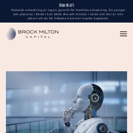
TÄNK PÅ ATT:
Historisk avkastning är ingen garanti för framtida avkastning. De pengar
som placeras i fonder kan både öka och minska i värde och det är inte
säkert att du får tillbaka hela det insatta kapitalet.