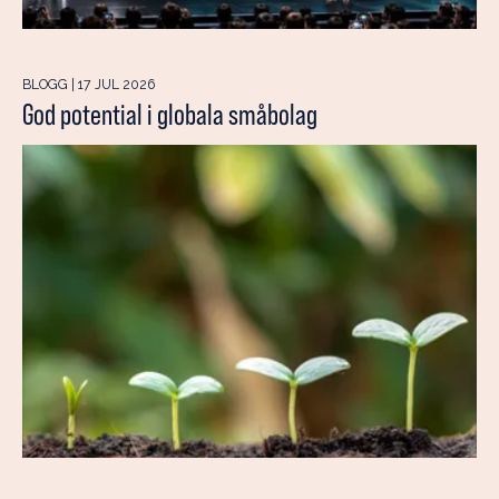
BLOGG | 17 JUL 2026
God potential i globala småbolag