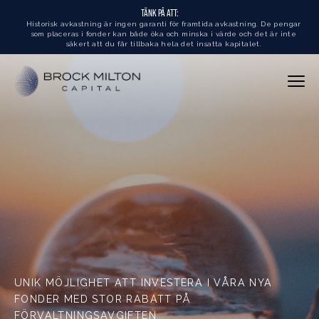
TÄNK PÅ ATT:
Historisk avkastning är ingen garanti för framtida avkastning. De pengar
som placeras i fonder kan både öka och minska i värde och det är inte
säkert att du får tillbaka hela det insatta kapitalet.
UNIK MÖJLIGHET ATT INVESTERA I VÅRA NYA
FONDER MED STOR RABATT PÅ
FÖRVALTNINGSAVGIFTEN