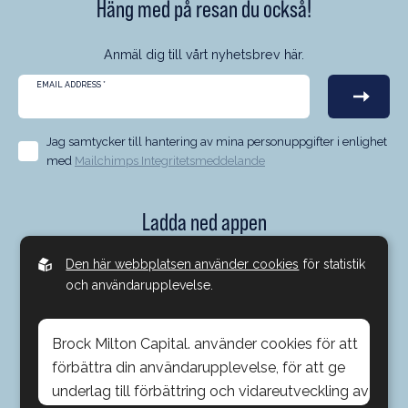
Häng med på resan du också!
Anmäl dig till vårt nyhetsbrev här.
EMAIL ADDRESS
*
Jag samtycker till hantering av mina personuppgifter i enlighet
med
Mailchimps Integritetsmeddelande
Ladda ned appen
Nu kan du ha med oss på Brock Milton Capital oavsett var du
Den här webbplatsen använder cookies
för statistik
är. Med vår app kan du ta del av förvaltarkommentarer,
och användarupplevelse.
genomgång av innehav, intervjuer, vårt deltagande i media,
poddar och mycket mer. Allt via en och samma app - enkelt
Brock Milton Capital. använder cookies för att
och smidigt.
förbättra din användarupplevelse, för att ge
underlag till förbättring och vidareutveckling av