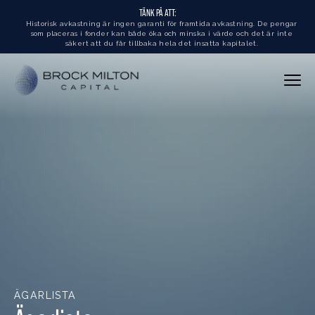
TÄNK PÅ ATT:
Historisk avkastning är ingen garanti för framtida avkastning. De pengar
som placeras i fonder kan både öka och minska i värde och det är inte
säkert att du får tillbaka hela det insatta kapitalet.
ÄGARLISTA