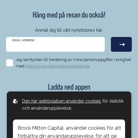
Häng med på resan du också!
Anmäl dig till vårt nyhetsbrev här.
EMAIL ADDRESS
*
Jag samtycker till hantering av mina personuppgifter i enlighet
med
Mailchimps Integritetsmeddelande
Ladda ned appen
Nu kan du ha med oss på Brock Milton Capital oavsett var du
Den här webbplatsen använder cookies
för statistik
är. Med vår app kan du ta del av förvaltarkommentarer,
och användarupplevelse.
genomgång av innehav, intervjuer, vårt deltagande i media,
poddar och mycket mer. Allt via en och samma app - enkelt
Brock Milton Capital. använder cookies för att
och smidigt.
förbättra din användarupplevelse, för att ge