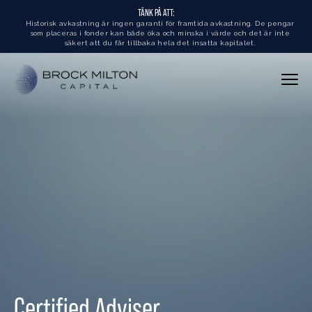
TÄNK PÅ ATT:
Historisk avkastning är ingen garanti för framtida avkastning. De pengar
som placeras i fonder kan både öka och minska i värde och det är inte
säkert att du får tillbaka hela det insatta kapitalet.
Certified Adviser