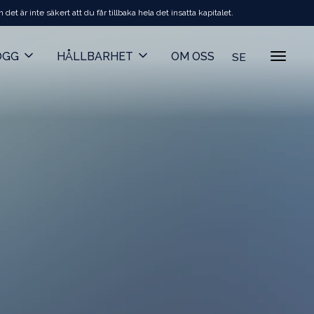
t är inte säkert att du får tillbaka hela det insatta kapitalet.
OGG
HÅLLBARHET
OM OSS
SE