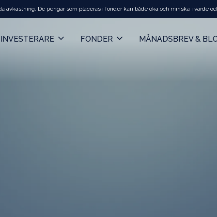
da avkastning. De pengar som placeras i fonder kan både öka och minska i värde och de
INVESTERARE
FONDER
MÅNADSBREV & BL