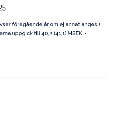
25
avser föregående år om ej annat anges.)
uppgick till 40,2 (41,1) MSEK. •