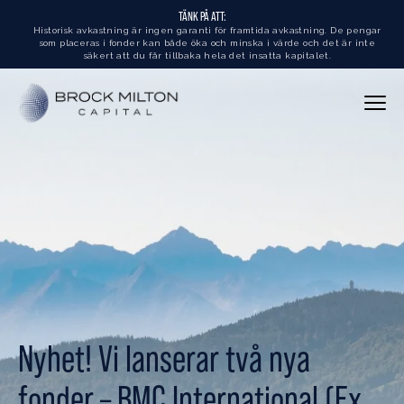
TÄNK PÅ ATT:
Historisk avkastning är ingen garanti för framtida avkastning. De pengar
som placeras i fonder kan både öka och minska i värde och det är inte
säkert att du får tillbaka hela det insatta kapitalet.
Nyhet! Vi lanserar två nya
fonder – BMC International (Ex