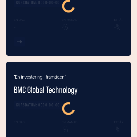
KURSDATUM:
0000-00-00
EN DAG
EN MÅNAD
ETT ÅR
-
-%
-%
"En investering i framtiden"
BMC Global Technology
KURSDATUM:
0000-00-00
EN DAG
EN MÅNAD
ETT ÅR
-
-%
-%