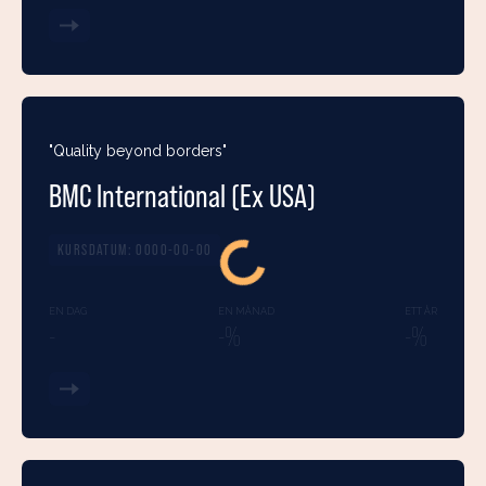
"Quality beyond borders"
BMC International (Ex USA)
KURSDATUM:
0000-00-00
EN DAG
EN MÅNAD
ETT ÅR
-
-%
-%