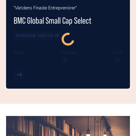
"Världens Finaste Entreprenörer"
BMC Global Small Cap Select
KURSDATUM:
0000-00-00
EN DAG
EN MÅNAD
ETT ÅR
-
-%
-%