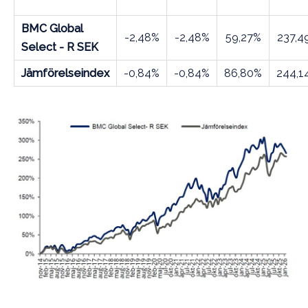
BMC Global
-2,48%
-2,48%
59,27%
237,4
Select - R SEK
Jämförelseindex
-0,84%
-0,84%
86,80%
244,1