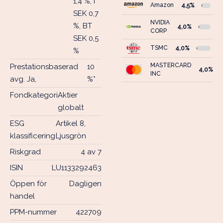
1,4 %, I
Amazon
4,5%
SEK 0,7
NVIDIA
%, BT
4,0%
CORP
SEK 0,5
TSMC
4,0%
%
MASTERCARD
Prestationsbaserad
10
4,0%
INC
avg. Ja,
%*
Fondkategori
Aktier
globalt
ESG
Artikel 8,
klassificering
Ljusgrön
Riskgrad
4 av 7
ISIN
LU1133292463
Öppen för
Dagligen
handel
PPM-nummer
422709