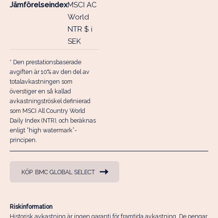
Jämförelseindex
MSCI AC
World
NTR $ i
SEK
* Den prestationsbaserade
avgiften är 10% av den del av
totalavkastningen som
överstiger en så kallad
avkastningströskel definierad
som MSCI All Country World
Daily Index (NTR), och beräknas
enligt “high watermark”-
principen.
KÖP
BMC GLOBAL SELECT
Riskinformation
Historisk avkastning är ingen garanti för framtida avkastning. De pengar