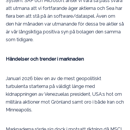
System. SAP och Microsoft anser vi vara så pass svåra
att utmana att vi fortfarande äger aktierna och Sea har
flera ben att stå på än software/dataspel. Även om
den här månaden var utmanande för dessa tre aktier så
är vår långsiktiga positiva syn på bolagen den samma
som tidigare.
Händelser och trender i marknaden
Januari 2026 blev en av de mest geopolitiskt
turbulenta starterna på väldigt länge med
kidnappningen av Venezuelas president, USA:s hot om
militära aktioner mot Grönland samt oro i både Iran och
Minneapolis.
Marknaderna rörde sig dock i motsatt riktning då MSCI