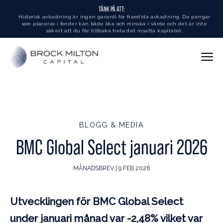
TÄNK PÅ ATT:
Historisk avkastning är ingen garanti för framtida avkastning. De pengar
som placeras i fonder kan både öka och minska i värde och det är inte
säkert att du får tillbaka hela det insatta kapitalet.
BLOGG & MEDIA
BMC Global Select januari 2026
MÅNADSBREV | 9 FEB 2026
Utvecklingen för BMC Global Select
under januari månad var -2,48% vilket var