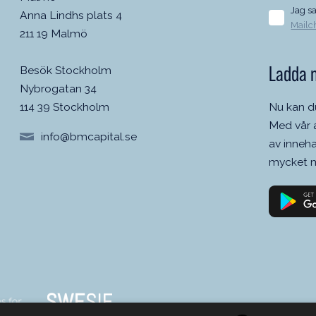
Jag s
Anna Lindhs plats 4
Mailc
211 19 Malmö
Ladda 
Besök Stockholm
Nybrogatan 34
Nu kan d
114 39 Stockholm
Med vår 
info@bmcapital.se
av inneha
mycket m