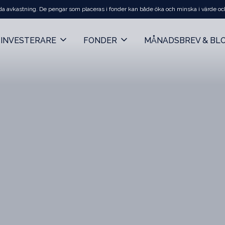
da avkastning. De pengar som placeras i fonder kan både öka och minska i värde och de
INVESTERARE
FONDER
MÅNADSBREV & BL