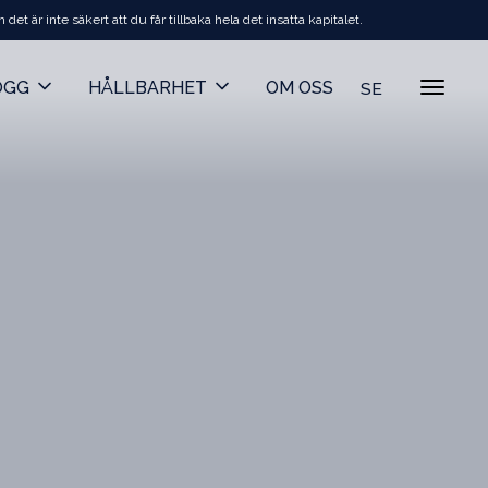
t är inte säkert att du får tillbaka hela det insatta kapitalet.
OGG
HÅLLBARHET
OM OSS
SE