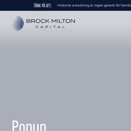
TÄNK PÅ ATT:
Historisk avkastning är ingen garanti för framti
Popup