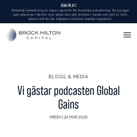
TÄNK PÅ ATT:
Historisk avkastning är ingen garanti för framtida avkastning. De pengar
som placeras i fonder kan både öka och minska i värde och det är inte
säkert att du får tillbaka hela det insatta kapitalet.
BLOGG & MEDIA
Vi gästar podcasten Global
Gains
MEDIA | 30 MAR 2026