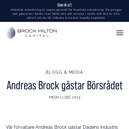
TÄNK PÅ ATT:
Historisk avkastning är ingen garanti för framtida avkastning. De pengar
som placeras i fonder kan både öka och minska i värde och det är inte
säkert att du får tillbaka hela det insatta kapitalet.
BLOGG & MEDIA
Andreas Brock gästar Börsrådet
MEDIA | 1 DEC 2023
Vår förvaltare Andreas Brock gästar Dagens Industris