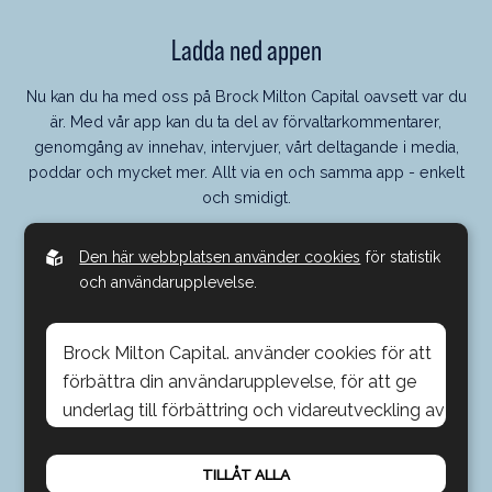
Ladda ned appen
Nu kan du ha med oss på Brock Milton Capital oavsett var du
är. Med vår app kan du ta del av förvaltarkommentarer,
genomgång av innehav, intervjuer, vårt deltagande i media,
poddar och mycket mer. Allt via en och samma app - enkelt
och smidigt.
Den här webbplatsen använder cookies
för statistik
och användarupplevelse.
Brock Milton Capital. använder cookies för att
förbättra din användarupplevelse, för att ge
underlag till förbättring och vidareutveckling av
hemsidan samt för att kunna rikta mer
© 2026, Brock Milton Capital AB
relevanta erbjudanden till dig.
Integritetspolicy
Cookies
TILLÅT ALLA