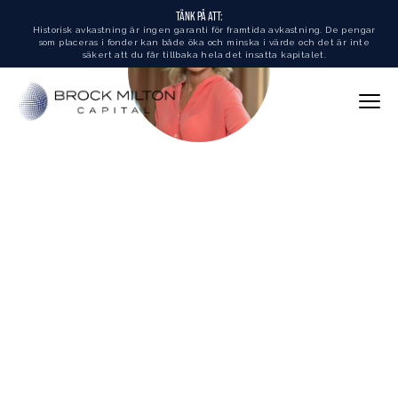
TÄNK PÅ ATT:
Historisk avkastning är ingen garanti för framtida avkastning. De pengar
som placeras i fonder kan både öka och minska i värde och det är inte
säkert att du får tillbaka hela det insatta kapitalet.
Charlotte Åsberg
PRODUKTSPECIALIST
Mer än 25 års erfarenhet av Finansbranschen
Arbetat på bland annat SKAGEN Fonder och East Capital
Arbetat på Brock Milton Capital sedan februari 2026
Charlotte har arbetat i finansbranschen i över 25 år och har
en bred bakgrund av bland annat försäljning, kommunikation,