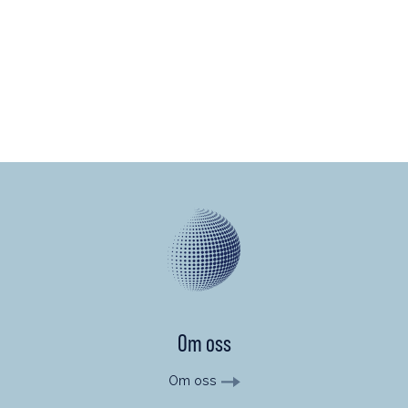
affärs- och produktutveckling. Hon började sin karriär på SEB
där hon var med och startade upp Externa Fonder, en enhet
som tog in bankens första externa fonder. Charlotte arbetar
idag tillsammans med teamet på Brock Milton Capital
primärt med bolagets distributörer och institutionella kunder.
Om oss
Om oss