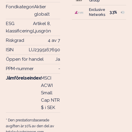
Group
Fondkategori
Aktier
Exclusive
3.3%
globalt
Networks
ESG
Artikel 8,
klassificering
Ljusgrön
Riskgrad
4 av 7
ISIN
LU2395167690
Öppen för handel
Ja
PPM-nummer
-
Jämförelseindex
MSCI
ACWI
Small
Cap NTR
$ i SEK
* Den prestationsbaserade
avgiften är 10% av den del av
totalavkastningen som