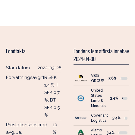
Fondfakta
Fondens fem största innehav
2024-04-30
Startdatum
2022-03-28
VBG
Förvaltningsavgift
R SEK
3.6%
GROUP
1,4 %, I
United
SEK 0,7
States
3.4%
%, BT
Lime &
Minerals
SEK 0,5
%
Covenant
3.4%
Logistics
Prestationsbaserad
10
Alamo
avg. Ja,
%*
3.4%