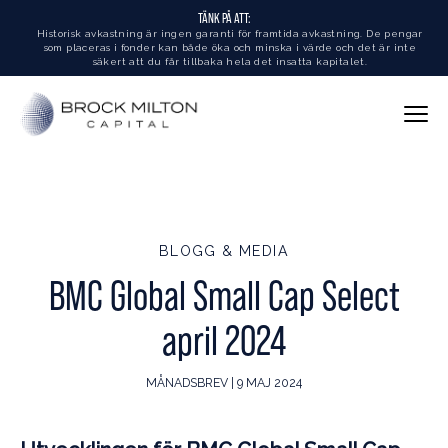
TÄNK PÅ ATT:
Historisk avkastning är ingen garanti för framtida avkastning. De pengar
som placeras i fonder kan både öka och minska i värde och det är inte
säkert att du får tillbaka hela det insatta kapitalet.
BLOGG & MEDIA
BMC Global Small Cap Select
april 2024
MÅNADSBREV | 9 MAJ 2024