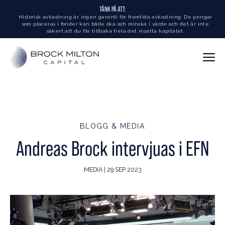
TÄNK PÅ ATT:
Historisk avkastning är ingen garanti för framtida avkastning. De pengar
som placeras i fonder kan både öka och minska i värde och det är inte
säkert att du får tillbaka hela det insatta kapitalet.
BLOGG & MEDIA
Andreas Brock intervjuas i EFN
MEDIA | 29 SEP 2023