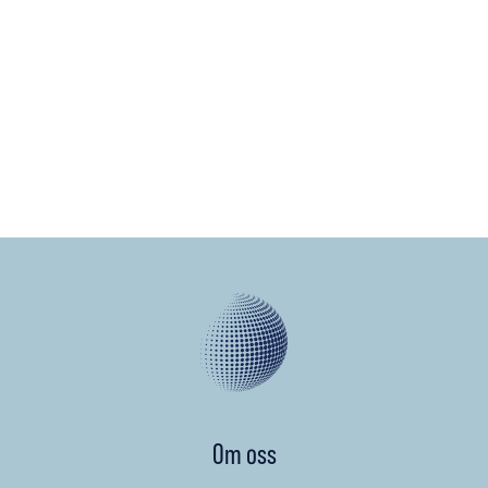
annat aktiehandel och aktieanalys. Herman har en master i
finans från Handelshögskolan i Stockholm.
När han inte funderar på den viktiga halvledarsektorn och
kassaflödesmodeller är han gärna i skogarna i det landskap
där han är född, Småland, och jagar.
Om oss