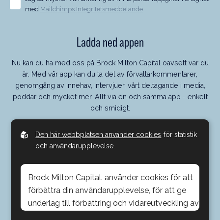
med
Mailchimps Integritetsmeddelande
Ladda ned appen
Nu kan du ha med oss på Brock Milton Capital oavsett var du
är. Med vår app kan du ta del av förvaltarkommentarer,
genomgång av innehav, intervjuer, vårt deltagande i media,
poddar och mycket mer. Allt via en och samma app - enkelt
och smidigt.
Den här webbplatsen använder cookies
för statistik
och användarupplevelse.
Brock Milton Capital. använder cookies för att
förbättra din användarupplevelse, för att ge
underlag till förbättring och vidareutveckling av
hemsidan samt för att kunna rikta mer
© 2026, Brock Milton Capital AB