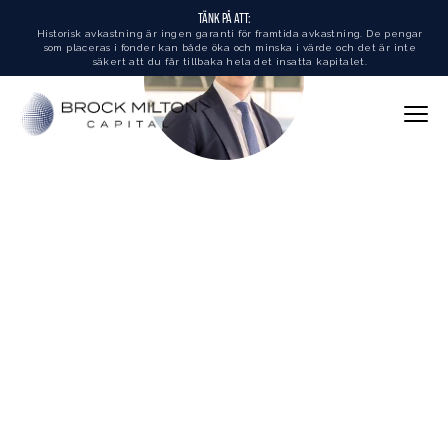
TÄNK PÅ ATT:
Historisk avkastning är ingen garanti för framtida avkastning. De pengar
som placeras i fonder kan både öka och minska i värde och det är inte
säkert att du får tillbaka hela det insatta kapitalet.
Herman Ohlsson
ASSISTERANDE FÖRVALTARE - SPECIALIST HALVLEDARE
Fullt fokus på den spännande halvledarsektorn
Arbetat fem år i finansbranschen
Masterexamen i finans från Handelshögskolan i Stockholm
Herman har valt att specialisera sig på den mycket viktiga
halvledarsektorn. Han har arbetat över fem år med bland