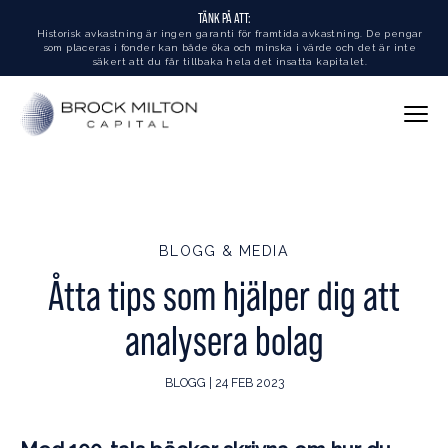
TÄNK PÅ ATT:
Historisk avkastning är ingen garanti för framtida avkastning. De pengar
som placeras i fonder kan både öka och minska i värde och det är inte
säkert att du får tillbaka hela det insatta kapitalet.
BLOGG & MEDIA
Åtta tips som hjälper dig att
analysera bolag
BLOGG | 24 FEB 2023